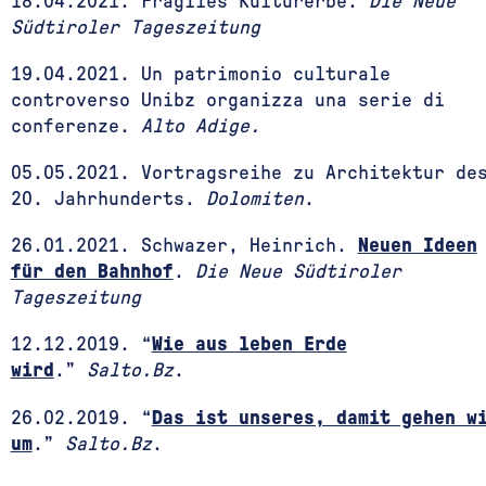
18.04.2021. Fragiles Kulturerbe.
Die Neue
Südtiroler Tageszeitung
19.04.2021. Un patrimonio culturale
controverso Unibz organizza una serie di
conferenze.
Alto Adige.
05.05.2021. Vortragsreihe zu Architektur de
20. Jahrhunderts.
Dolomiten
.
26.01.2021. Schwazer, Heinrich.
Neuen Ideen
für den Bahnhof
.
Die Neue Südtiroler
Tageszeitung
12.12.2019. “
Wie aus leben Erde
wird
.”
Salto.Bz
.
26.02.2019. “
Das ist unseres, damit gehen w
um
.”
Salto.Bz
.