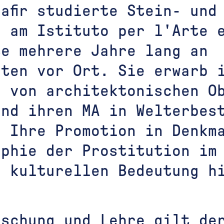
afir studierte Stein- und
g am Istituto per l'Arte 
te mehrere Jahre lang an
kten vor Ort. Sie erwarb 
 von architektonischen Ob
und ihren MA in Welterbes
 Ihre Promotion in Denkma
aphie der Prostitution im
r kulturellen Bedeutung h
rschung und Lehre gilt de