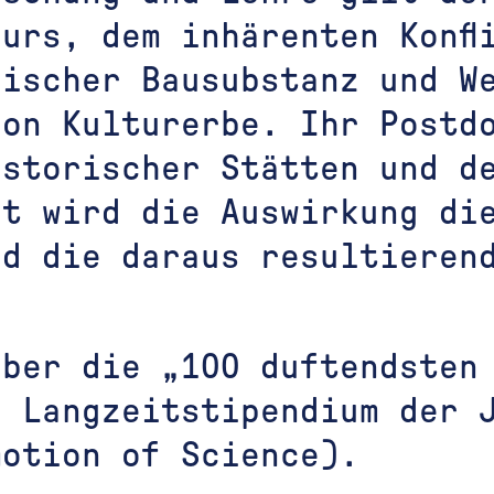
urs, dem inhärenten Konfl
rischer Bausubstanz und W
von Kulturerbe. Ihr Postd
istorischer Stätten und d
ht wird die Auswirkung di
nd die daraus resultieren
über die „100 duftendsten
n Langzeitstipendium der 
motion of Science).