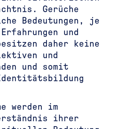
ächtnis. Gerüche
iche Bedeutungen, je
 Erfahrungen und
besitzen daher keine
lektiven und
nden und somit
Identitätsbildung
me werden im
erständnis ihrer