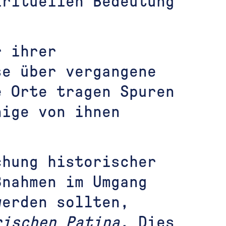
irituellen Bedeutung
r ihrer
se über vergangene
e Orte tragen Spuren
nige von ihnen
chung historischer
ßnahmen im Umgang
werden sollten,
rischen Patina
. Dies