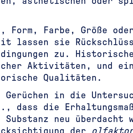
len, ästhetischen oder sp
g, Form, Farbe, Größe ode
eit lassen sie Rückschlüs
edingungen zu. Historisch
icher Aktivitäten, und ei
torische Qualitäten.
n Gerüchen in die Untersu
a., dass die Erhaltungsma
n Substanz neu überdacht 
ücksichtigung der
olfakto