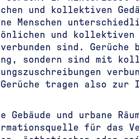
ichen und kollektiven Ged
ene Menschen unterschiedl
sönlichen und kollektiven
 verbunden sind. Gerüche 
ung, sondern sind mit kol
tungszuschreibungen verbu
 Gerüche tragen also zur 
te Gebäude und urbane Räu
ormationsquelle für das V