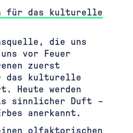
n für das kulturelle
nsquelle, die uns
 uns vor Feuer
renen zuerst
r das kulturelle
rt. Heute werden
ls sinnlicher Duft
–
Erbes anerkannt.
einen olfaktorischen