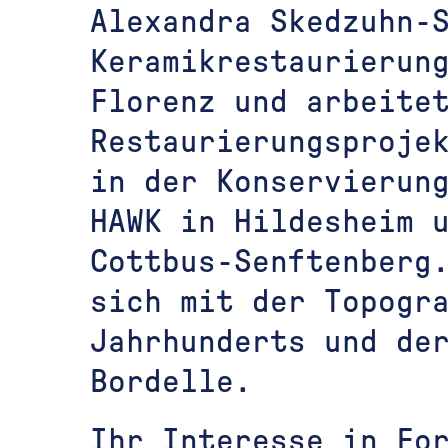
Alexandra Skedzuhn-S
Keramikrestaurierun
Florenz und arbeite
Restaurierungsproje
in der Konservierung
HAWK in Hildesheim 
Cottbus-Senftenberg.
sich mit der Topogr
Jahrhunderts und de
Bordelle.
Ihr Interesse in Fo