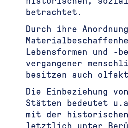
historischen, sozia
betrachtet.
Durch ihre Anordnun
Materialbeschaffenh
Lebensformen und -b
vergangener menschl
besitzen auch olfak
Die Einbeziehung vo
Stätten bedeutet u.
mit der historische
letztlich unter Ber