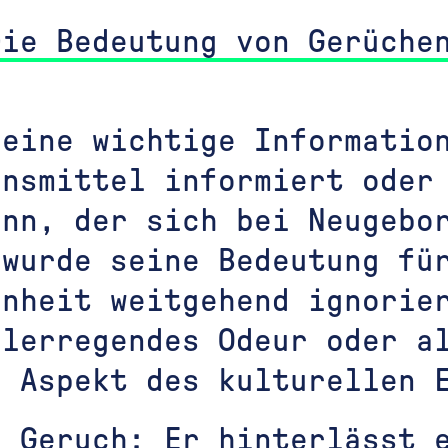
Die Bedeutung von Gerüche
 eine wichtige Informatio
ensmittel informiert oder
inn, der sich bei Neugebo
 wurde seine Bedeutung fü
enheit weitgehend ignorie
lerregendes Odeur oder a
r Aspekt des kulturellen 
n Geruch: Er hinterlässt 