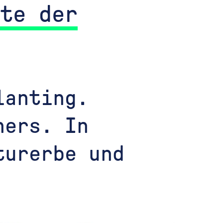
te der
lanting.
ners. In
turerbe und