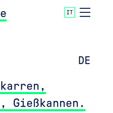
e
IT
DE
karren,
, Gießkannen.