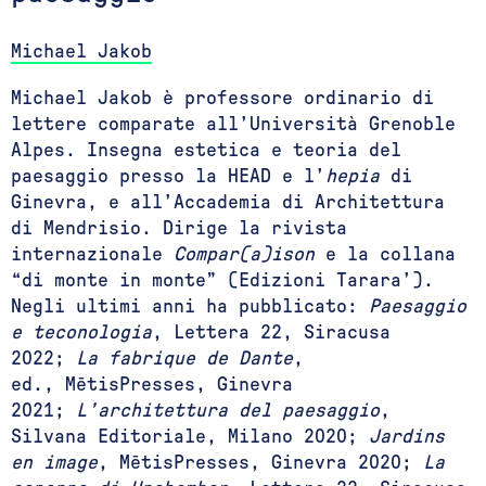
Michael Jakob
Michael Jakob è professore ordinario di
lettere comparate all’Università Grenoble
Alpes. Insegna estetica e teoria del
paesaggio presso la HEAD e l’
hepia
di
Ginevra, e all’Accademia di Architettura
di Mendrisio. Dirige la rivista
internazionale
Compar(a)ison
e la collana
“di monte in monte” (Edizioni Tarara’).
Negli ultimi anni ha pubblicato:
Paesaggio
e teconologia
, Lettera 22, Siracusa
2022;
La fabrique de Dante
,
ed., MētisPresses, Ginevra
2021;
L’architettura del paesaggio
,
Silvana Editoriale, Milano 2020;
Jardins
en image
, MētisPresses, Ginevra 2020;
La