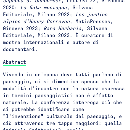
capanna di Unabomber
, Lettera 22, Siracusa
2020;
La finta montagna
, Silvana
Editoriale, Milano 2022;
Les jardins
alpins d’Henry Correvon
, MētisPresses,
Ginevra 2023;
Rara Herbaria,
Silvana
Editoriale, Milano 2023. È curatore di
mostre internazionali e autore di
documentari.
Abstract
Vivendo in un'epoca dove tutti parlano di
paesaggio, ci si dimentica spesso che la
modalità d'incontro con la natura espressa
in termini paesaggistici non è affatto
naturale. La conferenza interroga ciò che
si potrebbe identificare come
"l'invenzione" culturale del paesaggio, e
ciò attraverso tre tappe maggiori: quella